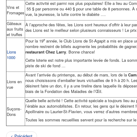
Cette activité est parmi nos plus populaires! Elle a lieu au C
Vins et
55 $ par personne ou 440 $ pour une table de 8 personnes. À no
Fromages
vue, la jeunesse, la lutte contre le diabète ….
Gâteaux
À l’approche des fêtes, les Lions sont heureux d’offrir à leur p
aux fruits
des Lions est le meilleur selon plusieurs connaisseurs ! Le pri
et truffes
e
Pour la 19
année, le Club Lions de St-Agapit a mis en place une
nombre restreint de billets augmente les probabilités de gagner
Lions
restaurant Chez Larry
. Bonne chance!
1000
Cette loterie est notre plus importante levée de fonds. La somm
piste de ski de fond …
Avant l’arrivée du printemps, au début de mars, lors de la
Camp
nous choisissons d’emballer leurs victuailles de 9 h à 20 h. Le
Lions en
désirent faire un don, il y a une tirelire dans laquelle ils dé
vue
biais de la Fondation des Maladies de l’Œil.
Quelle belle activité ! Cette activité spéciale a toujours lieu 
l’érable aux automobilistes. En retour, les gens qui le désiren
Suçons-
Apollinaire ou Laurier-St-Flavien, vous verrez d’autres membr
Dons
Toutes les sommes recueillies servent pour la recherche sur le
< Précédent